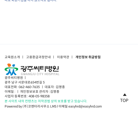
따로 회원가입을 하지 않으셔도 됩니다.
교육원소개
ㅣ
고용환급과정안내
ㅣ
이용약관
ㅣ
개인정보 취급방침
광주씨티병원 ㅣ
광주 남구 서문대로654번길 5
대표전화 : 062-460-7635 ㅣ 대표자 : 김명종
이메일 : ㅣ 개인정보보호 관리자 : 김명종
사업자 등록번호 : 408-05-98358
TOP
본 사이트 내의 컨텐츠는 저작권법 상의 보호를 받고 있습니다.
Powered by (주)코멘터리사무소 LMS l 이메일 easyhrd@easyhrd.com